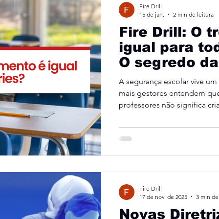
Fire Drill
15 de jan.
2 min de leitura
Fire Drill: O 
igual para to
O segredo d
que protege 
A segurança escolar vive u
mais gestores entendem que
professores não significa cr
reflexos corretos. A Fire Dril
transformar protocolos co
que qualquer idade conseg
realmente importa.
Fire Drill
17 de nov. de 2025
3 min de 
Novas Diretri