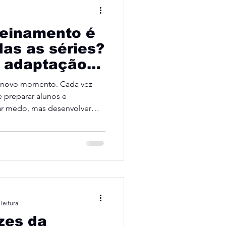
treinamento é
das as séries?
a adaptação
sem assustar
m novo momento. Cada vez
 preparar alunos e
iar medo, mas desenvolver
l nasceu para isso, para
mplexos em procedimentos
ue executar quando
leitura
zes da