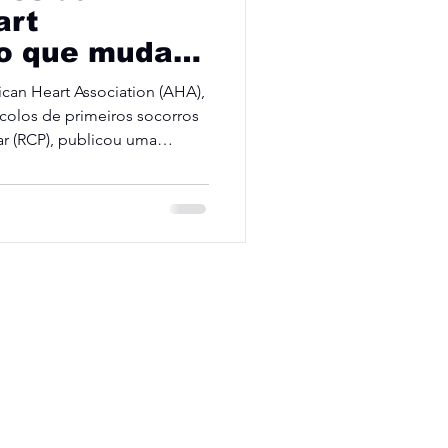
art
 o que muda
de
can Heart Association (AHA),
e como
colos de primeiros socorros
 escola
r (RCP), publicou uma
s diretrizes oficiais de