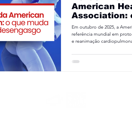
American He
Association:
na manobra 
Em outubro de 2025, a Ameri
desengasgo 
referência mundial em proto
preparar sua
e reanimação cardiopulmona
atualização importante em sua
atendimento a emergências.
© 2026 FireDrill - Todos os direitos reservados.
CNPJ 58.257.259/0001-00
Website desenvolvido por
Oquíron Digital.